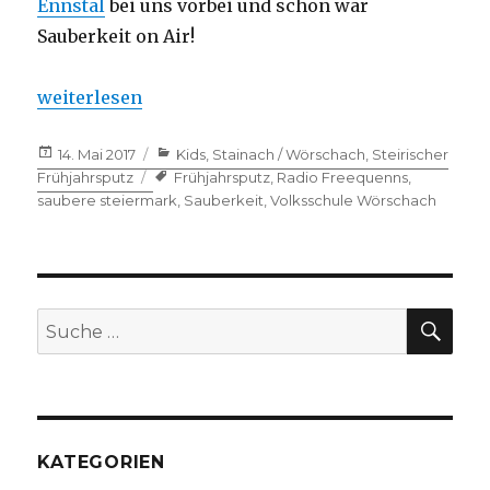
Ennstal
bei uns vorbei und schon war
Sauberkeit on Air!
„Radiostars!“
weiterlesen
Veröffentlicht
14. Mai 2017
Kategorien
Kids
,
Stainach / Wörschach
,
Steirischer
am
Frühjahrsputz
Tags
Frühjahrsputz
,
Radio Freequenns
,
saubere steiermark
,
Sauberkeit
,
Volksschule Wörschach
SU
Suche
nach:
KATEGORIEN