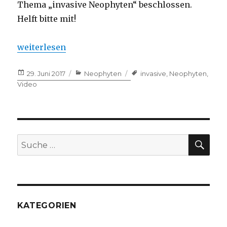
Thema „invasive Neophyten“ beschlossen.
Helft bitte mit!
„Kampf gegen Neophyten: Bitte Video anschauen!“
weiterlesen
Veröffentlicht
29. Juni 2017
Kategorien
Neophyten
Tags
invasive
,
Neophyten
,
am
Video
SU
Suche
nach:
KATEGORIEN