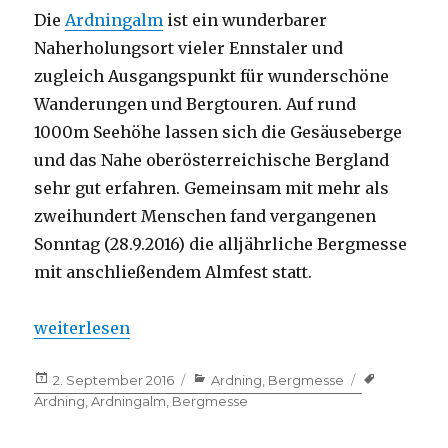
Die
Ardningalm
ist ein wunderbarer
Naherholungsort vieler Ennstaler und
zugleich Ausgangspunkt für wunderschöne
Wanderungen und Bergtouren. Auf rund
1000m Seehöhe lassen sich die Gesäuseberge
und das Nahe oberösterreichische Bergland
sehr gut erfahren. Gemeinsam mit mehr als
zweihundert Menschen fand vergangenen
Sonntag (28.9.2016) die alljährliche Bergmesse
mit anschließendem Almfest statt.
„Bergmesse in Ardning“
weiterlesen
Veröffentlicht
2. September 2016
Kategorien
Ardning
,
Bergmesse
Tags
am
Ardning
,
Ardningalm
,
Bergmesse